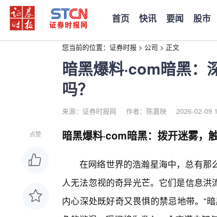
首页
快讯
要闻
股市
您当前的位置：
证券时报
>
公司
>
正文
暗黑爆料·com暗黑
吗？
来源：证券时报网
作者：陈嘉映
2026-02-09 
暗黑爆料·com暗黑：拨开迷雾，
点赞
在网络世界的浩瀚星海中，总有那
人无法忽视的奇异光芒。它们是信息洪流
内心深处既好奇又畏惧的禁忌地带。“暗